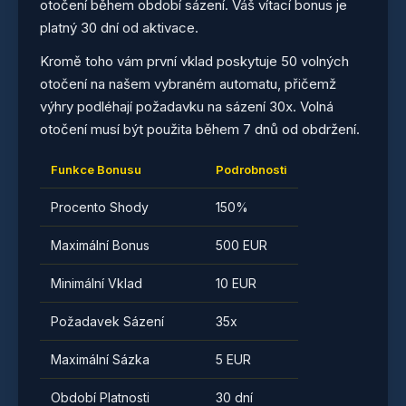
otočení během období sázení. Váš vítací bonus je
platný 30 dní od aktivace.
Kromě toho vám první vklad poskytuje 50 volných
otočení na našem vybraném automatu, přičemž
výhry podléhají požadavku na sázení 30x. Volná
otočení musí být použita během 7 dnů od obdržení.
Funkce Bonusu
Podrobnosti
Procento Shody
150%
Maximální Bonus
500 EUR
Minimální Vklad
10 EUR
Požadavek Sázení
35x
Maximální Sázka
5 EUR
Období Platnosti
30 dní