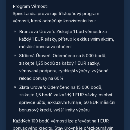
Program Věrnosti
SpinsLandia provozuje třístupňový program
věrnosti, který odměňuje konzistentní hru:
Bronzová Úroveň: Získejte 1 bod věrnosti za
každý 1 EUR sázky, přístup k exkluzivním akcím,
měsíční bonusová otočení
Stříbrná Úroveň: Odemčeno na 5 000 bodů,
získejte 1,25 bodů za každý 1 EUR sázky,
věnovaná podpora, rychlejší výběry, zvýšené
reload bonusy na 60%
Zlatá Úroveň: Odemčeno na 15 000 bodů,
získejte 1,5 bodů za každý 1 EUR sázky, osobní
správce účtu, exkluzivní turnaje, 50 EUR měsíční
bonusový kredit, vyšší limity výběru
Každých 100 bodů věrnosti lze převést na 1 EUR
bonusového kreditu. Stav úrovně je přezkoumáván