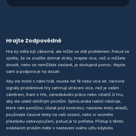
Hrajte Zodpovědně
Hra by měla být zábavná, ale může se stát problémem. Pokud se
zjistíte, že se snažíte dohnat ztráty, hrajete více, než si můžete
dovolit, nebo se nemůžete zastavit, je dostupná pomoc. Nejste
sami a podpora je na dosah.
Aby ste mohli s námi hrát, musíte mít 18 nebo více let. Varovné
signály problémové hry zahrnují utrácení více, než je vaším
záměrem, lhaní o hře, zanedbávání práce nebo vztahů či hru,
aby ste utekli obtížným pocitům. SpinsLandia nabízí nástroje,
které vám pomůžou zůstat pod kontrolou: nastavte limity vkladů,
používejte časové limity na vaši sezení, nebo si vezměte
přestávku sebevyloučení, pokud je to potřeba. Přístup k těmto
ovládacím prvkům máte v nastavení svého účtu kdykoliv.