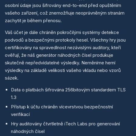
osobní údaje jsou šifrovány end-to-end před opuštěním
vašeho zařízení, což znemožňuje neoprávněným stranám
zachytit je během přenosu.
Váš účet je dále chráněn pokročilými systémy detekce
podvodů a bezpečnými protokoly hesel. Všechny hry jsou
certifikovány na spravedlnost nezávislými auditory, kteří
ověřují, že náš generátor náhodných čísel produkuje
skutečně nepředvídatelné výsledky. Neměníme herní
výsledky na základě velikosti vašeho vkladu nebo vzorů
sázek.
Data o platbách šifrována 256bitovým standardem TLS
1.3
Přístup k účtu chráněn vícevrstvou bezpečnostní
verifikací
Hry auditovány čtvrtletně iTech Labs pro generování
náhodných čísel