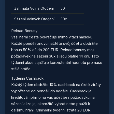
Zahrnuta Volná Otočení
50
Sázení Volných Otočení
30x
Reload Bonusy
Vaší herní cesta pokračuje mimo vítací nabídku.
Každé pondělí znovu načtěte svůj účet a obdržíte
bonus 50% až do 200 EUR. Reload bonusy mají
požadavek na sázení 30x a jsou platné 14 dní. Tato
týdenní akce zajišťuje konzistentní hodnotu pro naše
stálé hráče.
Týdenní Cashback
Každý týden obdržíte 10% cashback na čisté ztráty
vypočtené od pondělí do neděle. Cashback je
kreditován přímo na váš účet bez požadavku na
sázení a lze jej okamžitě vybrat nebo použít k
dalšímu hraní. Minimální týdenní ztráta 20 EUR.