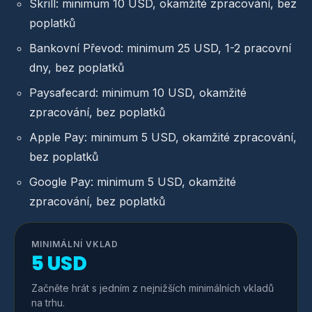
Skrill: minimum 10 USD, okamžité zpracování, bez
poplatků
Bankovní Převod: minimum 25 USD, 1-2 pracovní
dny, bez poplatků
Paysafecard: minimum 10 USD, okamžité
zpracování, bez poplatků
Apple Pay: minimum 5 USD, okamžité zpracování,
bez poplatků
Google Pay: minimum 5 USD, okamžité
zpracování, bez poplatků
MINIMÁLNÍ VKLAD
5 USD
Začněte hrát s jedním z nejnižších minimálních vkladů
na trhu.