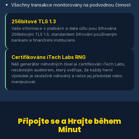
Všechny transakce monitorovány na podvodnou činnost
256bitové TLS 1.3
Vaše informace o platbách a data účtu jsou šifrována
256bitovým TLS 1.3, standardem šifrování používaným
bankami a finančními institucemi.
Certifikováno iTech Labs RNG
Náš generátor náhodných čísel je certifikován iTech Labs,
nezávislým auditorem, který ověřuje, že každý herní
výsledek je skutečně náhodný a nelze jej předvídat nebo
manipulovat.
Připojte se a Hrajte během
Minut