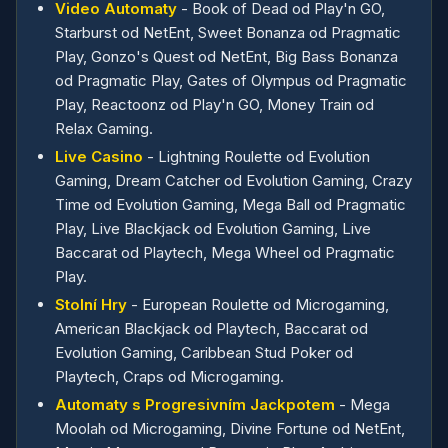
Video Automaty
- Book of Dead od Play'n GO,
Starburst od NetEnt, Sweet Bonanza od Pragmatic
Play, Gonzo's Quest od NetEnt, Big Bass Bonanza
od Pragmatic Play, Gates of Olympus od Pragmatic
Play, Reactoonz od Play'n GO, Money Train od
Relax Gaming.
Live Casino
- Lightning Roulette od Evolution
Gaming, Dream Catcher od Evolution Gaming, Crazy
Time od Evolution Gaming, Mega Ball od Pragmatic
Play, Live Blackjack od Evolution Gaming, Live
Baccarat od Playtech, Mega Wheel od Pragmatic
Play.
Stolní Hry
- European Roulette od Microgaming,
American Blackjack od Playtech, Baccarat od
Evolution Gaming, Caribbean Stud Poker od
Playtech, Craps od Microgaming.
Automaty s Progresivním Jackpotem
- Mega
Moolah od Microgaming, Divine Fortune od NetEnt,