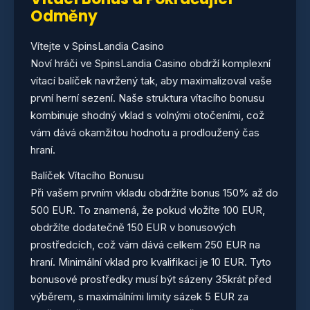
Odměny
Vítejte v SpinsLandia Casino
Noví hráči ve SpinsLandia Casino obdrží komplexní
vítací balíček navržený tak, aby maximalizoval vaše
první herní sezení. Naše struktura vítacího bonusu
kombinuje shodný vklad s volnými otočeními, což
vám dává okamžitou hodnotu a prodloužený čas
hraní.
Balíček Vítacího Bonusu
Při vašem prvním vkladu obdržíte bonus 150% až do
500 EUR. To znamená, že pokud vložíte 100 EUR,
obdržíte dodatečně 150 EUR v bonusových
prostředcích, což vám dává celkem 250 EUR na
hraní. Minimální vklad pro kvalifikaci je 10 EUR. Tyto
bonusové prostředky musí být sázeny 35krát před
výběrem, s maximálními limity sázek 5 EUR za