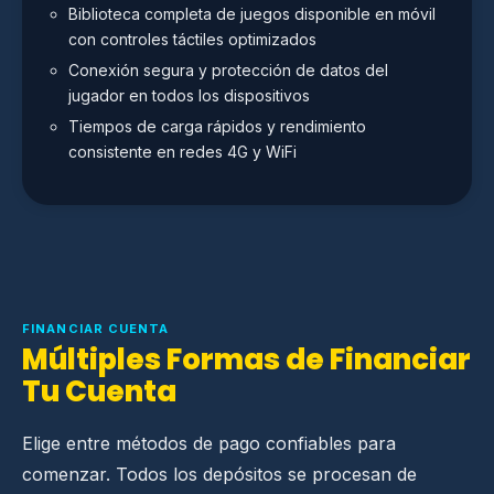
Biblioteca completa de juegos disponible en móvil
con controles táctiles optimizados
Conexión segura y protección de datos del
jugador en todos los dispositivos
Tiempos de carga rápidos y rendimiento
consistente en redes 4G y WiFi
FINANCIAR CUENTA
Múltiples Formas de Financiar
Tu Cuenta
Elige entre métodos de pago confiables para
comenzar. Todos los depósitos se procesan de