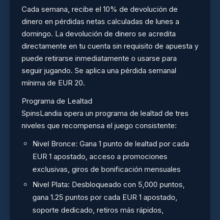
Cada semana, recibe el 10% de devolución de
dinero en pérdidas netas calculadas de lunes a
domingo. La devolución de dinero se acredita
directamente en tu cuenta sin requisito de apuesta y
puede retirarse inmediatamente o usarse para
seguir jugando. Se aplica una pérdida semanal
mínima de EUR 20.
Programa de Lealtad
SpinsLandia opera un programa de lealtad de tres
niveles que recompensa el juego consistente:
Nivel Bronce: Gana 1 punto de lealtad por cada
EUR 1 apostado, acceso a promociones
exclusivas, giros de bonificación mensuales
Nivel Plata: Desbloqueado con 5,000 puntos,
gana 1.25 puntos por cada EUR 1 apostado,
soporte dedicado, retiros más rápidos,