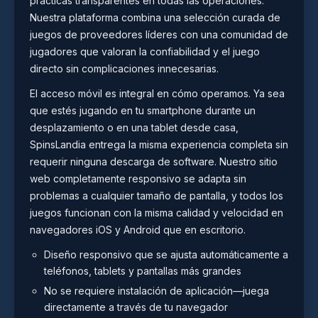
prácticas transparentes en todas las operaciones.
Nuestra plataforma combina una selección curada de
juegos de proveedores líderes con una comunidad de
jugadores que valoran la confiabilidad y el juego
directo sin complicaciones innecesarias.
El acceso móvil es integral en cómo operamos. Ya sea
que estés jugando en tu smartphone durante un
desplazamiento o en una tablet desde casa,
SpinsLandia entrega la misma experiencia completa sin
requerir ninguna descarga de software. Nuestro sitio
web completamente responsivo se adapta sin
problemas a cualquier tamaño de pantalla, y todos los
juegos funcionan con la misma calidad y velocidad en
navegadores iOS y Android que en escritorio.
Diseño responsivo que se ajusta automáticamente a
teléfonos, tablets y pantallas más grandes
No se requiere instalación de aplicación—juega
directamente a través de tu navegador