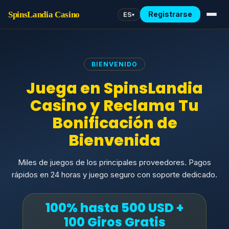
SpinsLandia Casino
Registrarse
ES
▾
BIENVENIDO
Juega en SpinsLandia
Casino y Reclama Tu
Bonificación de
Bienvenida
Miles de juegos de los principales proveedores. Pagos
rápidos en 24 horas y juego seguro con soporte dedicado.
100% hasta 500 USD +
100 Giros Gratis