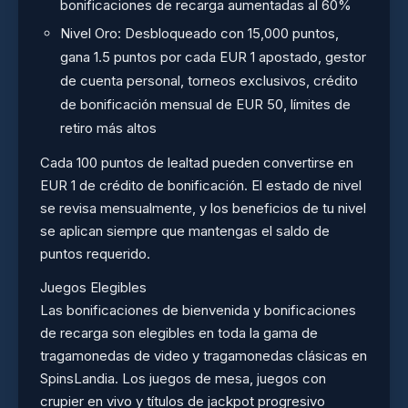
bonificaciones de recarga aumentadas al 60%
Nivel Oro: Desbloqueado con 15,000 puntos,
gana 1.5 puntos por cada EUR 1 apostado, gestor
de cuenta personal, torneos exclusivos, crédito
de bonificación mensual de EUR 50, límites de
retiro más altos
Cada 100 puntos de lealtad pueden convertirse en
EUR 1 de crédito de bonificación. El estado de nivel
se revisa mensualmente, y los beneficios de tu nivel
se aplican siempre que mantengas el saldo de
puntos requerido.
Juegos Elegibles
Las bonificaciones de bienvenida y bonificaciones
de recarga son elegibles en toda la gama de
tragamonedas de video y tragamonedas clásicas en
SpinsLandia. Los juegos de mesa, juegos con
crupier en vivo y títulos de jackpot progresivo