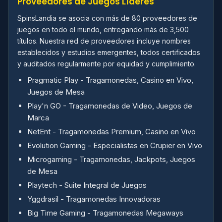
Proveedores de Juegos Líderes
SpinsLandia se asocia con más de 80 proveedores de
juegos en todo el mundo, entregando más de 3,500
títulos. Nuestra red de proveedores incluye nombres
establecidos y estudios emergentes, todos certificados
y auditados regularmente por equidad y cumplimiento.
Pragmatic Play - Tragamonedas, Casino en Vivo,
Juegos de Mesa
Play'n GO - Tragamonedas de Video, Juegos de
Marca
NetEnt - Tragamonedas Premium, Casino en Vivo
Evolution Gaming - Especialistas en Crupier en Vivo
Microgaming - Tragamonedas, Jackpots, Juegos
de Mesa
Playtech - Suite Integral de Juegos
Yggdrasil - Tragamonedas Innovadoras
Big Time Gaming - Tragamonedas Megaways