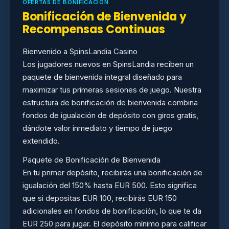
OFERTAS DE BONIFICACIÓN
Bonificación de Bienvenida y
Recompensas Continuas
Bienvenido a SpinsLandia Casino
Los jugadores nuevos en SpinsLandia reciben un
paquete de bienvenida integral diseñado para
maximizar tus primeras sesiones de juego. Nuestra
estructura de bonificación de bienvenida combina
fondos de igualación de depósito con giros gratis,
dándote valor inmediato y tiempo de juego
extendido.
Paquete de Bonificación de Bienvenida
En tu primer depósito, recibirás una bonificación de
igualación del 150% hasta EUR 500. Esto significa
que si depositas EUR 100, recibirás EUR 150
adicionales en fondos de bonificación, lo que te da
EUR 250 para jugar. El depósito mínimo para calificar