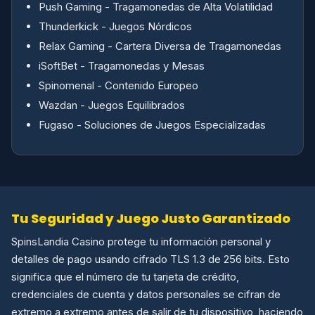
Push Gaming - Tragamonedas de Alta Volatilidad
Thunderkick - Juegos Nórdicos
Relax Gaming - Cartera Diversa de Tragamonedas
iSoftBet - Tragamonedas y Mesas
Spinomenal - Contenido Europeo
Wazdan - Juegos Equilibrados
Fugaso - Soluciones de Juegos Especializadas
Tu Seguridad y Juego Justo Garantizado
SpinsLandia Casino protege tu información personal y
detalles de pago usando cifrado TLS 1.3 de 256 bits. Esto
significa que el número de tu tarjeta de crédito,
credenciales de cuenta y datos personales se cifran de
extremo a extremo antes de salir de tu dispositivo, haciendo