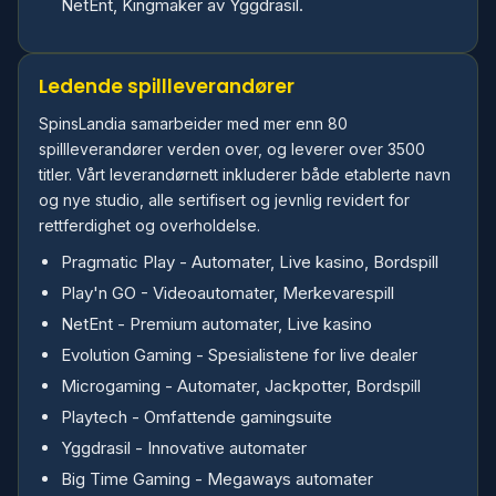
NetEnt, Kingmaker av Yggdrasil.
Ledende spillleverandører
SpinsLandia samarbeider med mer enn 80
spillleverandører verden over, og leverer over 3500
titler. Vårt leverandørnett inkluderer både etablerte navn
og nye studio, alle sertifisert og jevnlig revidert for
rettferdighet og overholdelse.
Pragmatic Play - Automater, Live kasino, Bordspill
Play'n GO - Videoautomater, Merkevarespill
NetEnt - Premium automater, Live kasino
Evolution Gaming - Spesialistene for live dealer
Microgaming - Automater, Jackpotter, Bordspill
Playtech - Omfattende gamingsuite
Yggdrasil - Innovative automater
Big Time Gaming - Megaways automater