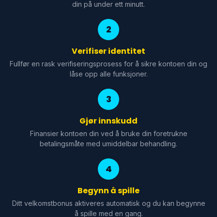
din på under ett minutt.
2
Verifiser identitet
Fullfør en rask verifiseringsprosess for å sikre kontoen din og
låse opp alle funksjoner.
3
Gjør innskudd
Finansier kontoen din ved å bruke din foretrukne
betalingsmåte med umiddelbar behandling.
4
Begynn å spille
Ditt velkomstbonus aktiveres automatisk og du kan begynne
å spille med en gang.