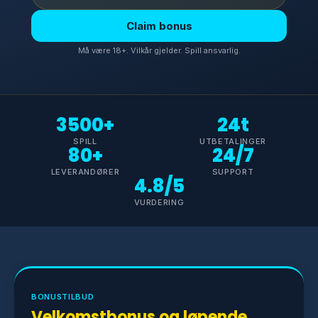
Claim bonus
Må være 18+. Vilkår gjelder. Spill ansvarlig.
3500+
24t
SPILL
UTBETALINGER
80+
24/7
LEVERANDØRER
SUPPORT
4.8/5
VURDERING
BONUSTILBUD
Velkomstbonus og løpende