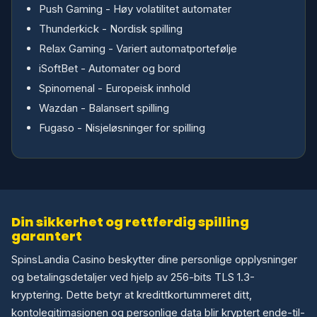
Push Gaming - Høy volatilitet automater
Thunderkick - Nordisk spilling
Relax Gaming - Variert automatportefølje
iSoftBet - Automater og bord
Spinomenal - Europeisk innhold
Wazdan - Balansert spilling
Fugaso - Nisjeløsninger for spilling
Din sikkerhet og rettferdig spilling
garantert
SpinsLandia Casino beskytter dine personlige opplysninger
og betalingsdetaljer ved hjelp av 256-bits TLS 1.3-
kryptering. Dette betyr at kredittkortummeret ditt,
kontolegitimasjonen og personlige data blir kryptert ende-til-