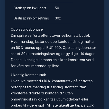
Gratisspinn inkludert
50
Gratisspinn-omsetning
30x
Opplastingsbonuser
Din spillreise fortsetter utover velkomsttilbudet.
Hver mandag, laster du opp kontoen din og mottar
en 50% bonus opptil EUR 200. Opplastingsbonuser
har et 30x omsetningskrav og er gyldige i 14 dager.
Denne ukentlige kampanjen sikrer konsistent verdi
for våre returnerende spillere.
Ukentlig kontantuttak
Hver uke mottar du 10% kontantuttak på nettotap
beregnet fra mandag til søndag. Kontantuttak
krediteres direkte til kontoen din uten
omsetningskrav og kan tas ut umiddelbart eller
brukes til videre spill. Minste ukentlige tap på EUR