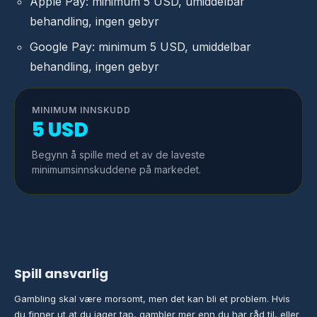
Apple Pay: minimum 5 USD, umiddelbar
behandling, ingen gebyr
Google Pay: minimum 5 USD, umiddelbar
behandling, ingen gebyr
MINIMUM INNSKUDD
5 USD
Begynn å spille med et av de laveste
minimumsinnskuddene på markedet.
Spill ansvarlig
Gambling skal være morsomt, men det kan bli et problem. Hvis
du finner ut at du jager tap, gambler mer enn du har råd til, eller