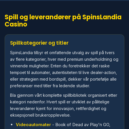
Spill og leverandører på SpinsLandia
Casino
Spillkategorier og titler
SpinsLandia tilbyr et omfattende utvalg av spill på tvers
av flere kategorier, hver med premium underholdning og
vinnende muligheter. Enten du foretrekker det raske
tempoet til automater, autentisiteten til live dealer-action,
eller strategien med bordspill, dekker vår portefølje alle
preferanser med titler fra ledende studier.
Bla gjennom vårt komplette spillbibliotek organisert etter
kategori nedenfor. Hvert spill er utviklet av pålitelige
leverandører kjent for innovasjon, rettferdighet og
eksepsjonell brukeropplevelse.
Videoautomater
- Book of Dead av Play'n GO,