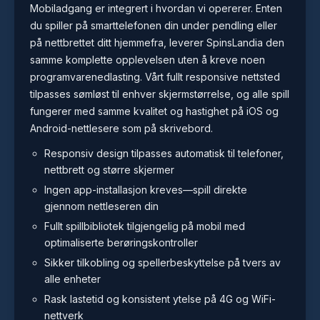
Mobiladgang er integrert i hvordan vi opererer. Enten
du spiller på smarttelefonen din under pendling eller
på nettbrettet ditt hjemmefra, leverer SpinsLandia den
samme komplette opplevelsen uten å kreve noen
programvarenedlasting. Vårt fullt responsive nettsted
tilpasses sømløst til enhver skjermstørrelse, og alle spill
fungerer med samme kvalitet og hastighet på iOS og
Android-nettlesere som på skrivebord.
Responsiv design tilpasses automatisk til telefoner,
nettbrett og større skjermer
Ingen app-installasjon kreves—spill direkte
gjennom nettleseren din
Fullt spillbibliotek tilgjengelig på mobil med
optimaliserte berøringskontroller
Sikker tilkobling og spellerbeskyttelse på tvers av
alle enheter
Rask lastetid og konsistent ytelse på 4G og WiFi-
nettverk