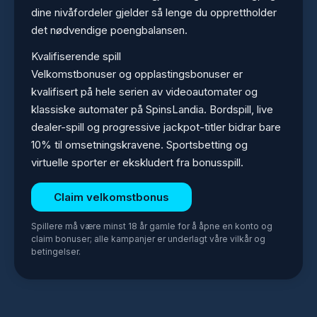
dine nivåfordeler gjelder så lenge du opprettholder
det nødvendige poengbalansen.
Kvalifiserende spill
Velkomstbonuser og opplastingsbonuser er
kvalifisert på hele serien av videoautomater og
klassiske automater på SpinsLandia. Bordspill, live
dealer-spill og progressive jackpot-titler bidrar bare
10% til omsetningskravene. Sportsbetting og
virtuelle sporter er ekskludert fra bonusspill.
Claim velkomstbonus
Spillere må være minst 18 år gamle for å åpne en konto og
claim bonuser; alle kampanjer er underlagt våre vilkår og
betingelser.