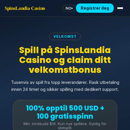
SpinsLandia Casino
Registrer deg
NO
▾
VELKOMST
Spill på SpinsLandia
Casino og claim ditt
velkomstbonus
Tusenvis av spill fra topp leverandører. Rask utbetaling
innen 24 timer og sikker spilling med dedikert support.
100% opptil 500 USD +
100 gratisspinn
Min. innskudd $10. Kun nye spillere. Gyldig for
slotspill.