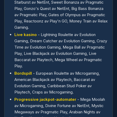
Starburst av NetEnt, Sweet Bonanza av Pragmatic
Play, Gonzo's Quest av NetEnt, Big Bass Bonanza
av Pragmatic Play, Gates of Olympus av Pragmatic
Play, Reactoonz av Play'n GO, Money Train av Relax
Gaming.
Live kasino
- Lightning Roulette av Evolution
Gaming, Dream Catcher av Evolution Gaming, Crazy
Time av Evolution Gaming, Mega Ball av Pragmatic
Play, Live Blackjack av Evolution Gaming, Live
Baccarat av Playtech, Mega Wheel av Pragmatic
Play.
Bordspill
- European Roulette av Microgaming,
American Blackjack av Playtech, Baccarat av
Evolution Gaming, Caribbean Stud Poker av
Playtech, Craps av Microgaming.
Progressive jackpot-automater
- Mega Moolah
av Microgaming, Divine Fortune av NetEnt, Mystic
Megaways av Pragmatic Play, Arabian Nights av