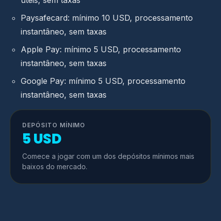
úteis, sem taxas
Paysafecard: mínimo 10 USD, processamento
instantâneo, sem taxas
Apple Pay: mínimo 5 USD, processamento
instantâneo, sem taxas
Google Pay: mínimo 5 USD, processamento
instantâneo, sem taxas
DEPÓSITO MÍNIMO
5 USD
Comece a jogar com um dos depósitos mínimos mais
baixos do mercado.