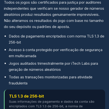
Todos os jogos são certificados para justiça por auditores
independentes que verificam se nosso gerador de números
aleatórios produz resultados genuinamente imprevisíveis.
Não alteramos os resultados do jogo com base no tamanho
do seu depósito ou padrões de aposta.
Dados de pagamento encriptados com norma TLS 1.3 de
256-bit
Acesso à conta protegido por verificação de segurança
em multicamada
Jogos auditados trimestralmente por iTech Labs para
geração de números aleatórios
Todas as transações monitorizadas para atividade
fraudulenta
TLS 1.3 de 256-bit
Suas informações de pagamento e dados da conta são
encriptados com TLS 1.3 de 256-bit, a norma de