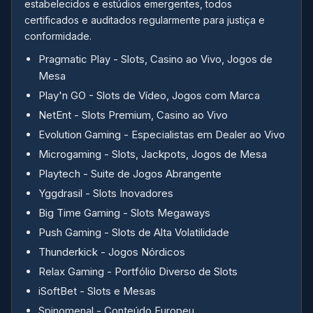
estabelecidos e estúdios emergentes, todos
certificados e auditados regularmente para justiça e
conformidade.
Pragmatic Play - Slots, Casino ao Vivo, Jogos de
Mesa
Play'n GO - Slots de Vídeo, Jogos com Marca
NetEnt - Slots Premium, Casino ao Vivo
Evolution Gaming - Especialistas em Dealer ao Vivo
Microgaming - Slots, Jackpots, Jogos de Mesa
Playtech - Suite de Jogos Abrangente
Yggdrasil - Slots Inovadores
Big Time Gaming - Slots Megaways
Push Gaming - Slots de Alta Volatilidade
Thunderkick - Jogos Nórdicos
Relax Gaming - Portfólio Diverso de Slots
iSoftBet - Slots e Mesas
Spinomenal - Conteúdo Europeu