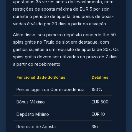
apostados 35 vezes antes do levantamento, com
restrições de aposta máxima de EUR 5 por spin
durante o período de aposta. Seu bónus de boas-
vindas é válido por 30 dias a partir da ativação.
Além disso, seu primeiro depósito concede-lhe 50
spins grátis no Título de slot em destaque, com
ganhos sujeitos a um requisito de aposta de 30x. Os
spins grátis devem ser utilizados no prazo de 7 dias
a partir do recebimento.
Funcionalidade do Bónus
Detalhes
Percentagem de Correspondência
150%
Bónus Máximo
EUR 500
Depósito Mínimo
EUR 10
Requisito de Aposta
35x