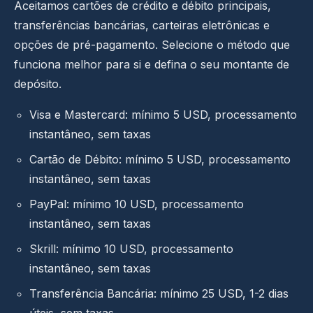
Aceitamos cartões de crédito e débito principais,
transferências bancárias, carteiras eletrônicas e
opções de pré-pagamento. Selecione o método que
funciona melhor para si e defina o seu montante de
depósito.
Visa e Mastercard: mínimo 5 USD, processamento
instantâneo, sem taxas
Cartão de Débito: mínimo 5 USD, processamento
instantâneo, sem taxas
PayPal: mínimo 10 USD, processamento
instantâneo, sem taxas
Skrill: mínimo 10 USD, processamento
instantâneo, sem taxas
Transferência Bancária: mínimo 25 USD, 1-2 dias