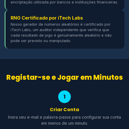
encriptação utilizada por bancos e instituições financeiras.
RNG Certificado por iTech Labs
Nosso gerador de números aleatórios é certificado por
iTech Labs, um auditor independente que verifica que
cada resultado de jogo é genuinamente aleatório e não
pode ser previsto ou manipulado.
Registar-se e Jogar em Minutos
1
Criar Conta
Insira seu e-mail e palavra-passe para configurar sua conta
em menos de um minuto.