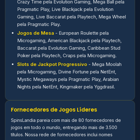
Crazy Time pela Evolution Gaming, Mega Ball pela
Pragmatic Play, Live Blackjack pela Evolution
Gaming, Live Baccarat pela Playtech, Mega Wheel
pela Pragmatic Play.
Jogos de Mesa
- European Roulette pela
Microgaming, American Blackjack pela Playtech,
Baccarat pela Evolution Gaming, Caribbean Stud
Poker pela Playtech, Craps pela Microgaming.
Slots de Jackpot Progressivo
- Mega Moolah
pela Microgaming, Divine Fortune pela NetEnt,
Mystic Megaways pela Pragmatic Play, Arabian
Nights pela NetEnt, Kingmaker pela Yggdrasil.
Fornecedores de Jogos Líderes
SpinsLandia pareia com mais de 80 fornecedores de
jogos em todo o mundo, entregando mais de 3.500
títulos. Nossa rede de fornecedores inclui nomes