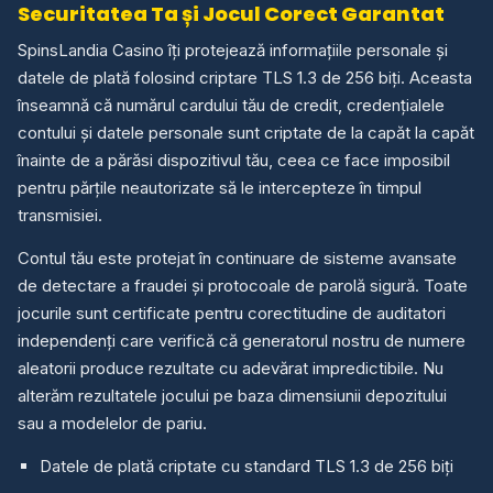
Securitatea Ta și Jocul Corect Garantat
SpinsLandia Casino îți protejează informațiile personale și
datele de plată folosind criptare TLS 1.3 de 256 biți. Aceasta
înseamnă că numărul cardului tău de credit, credențialele
contului și datele personale sunt criptate de la capăt la capăt
înainte de a părăsi dispozitivul tău, ceea ce face imposibil
pentru părțile neautorizate să le intercepteze în timpul
transmisiei.
Contul tău este protejat în continuare de sisteme avansate
de detectare a fraudei și protocoale de parolă sigură. Toate
jocurile sunt certificate pentru corectitudine de auditatori
independenți care verifică că generatorul nostru de numere
aleatorii produce rezultate cu adevărat impredictibile. Nu
alterăm rezultatele jocului pe baza dimensiunii depozitului
sau a modelelor de pariu.
Datele de plată criptate cu standard TLS 1.3 de 256 biți