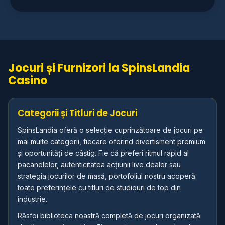
Jocuri și Furnizori la SpinsLandia
Casino
Categorii și Titluri de Jocuri
SpinsLandia oferă o selecție cuprinzătoare de jocuri pe
mai multe categorii, fiecare oferind divertisment premium
și oportunități de câștig. Fie că preferi ritmul rapid al
pacanelelor, autenticitatea acțiunii live dealer sau
strategia jocurilor de masă, portofoliul nostru acoperă
toate preferințele cu titluri de studiouri de top din
industrie.
Răsfoi biblioteca noastră completă de jocuri organizată