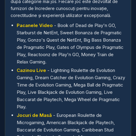
după categorie mai jos. Fiecare joc este dezvoltat de
furnizori de încredere cunoscuți pentru inovație,
corectitudine și experiență utilizator excepțională.
Pacanele Video
- Book of Dead de Play'n GO,
Starburst de NetEnt, Sweet Bonanza de Pragmatic
Play, Gonzo's Quest de NetEnt, Big Bass Bonanza
de Pragmatic Play, Gates of Olympus de Pragmatic
Play, Reactoonz de Play'n GO, Money Train de
Relax Gaming.
Cazinou Live
- Lightning Roulette de Evolution
Gaming, Dream Catcher de Evolution Gaming, Crazy
Time de Evolution Gaming, Mega Ball de Pragmatic
Play, Live Blackjack de Evolution Gaming, Live
Baccarat de Playtech, Mega Wheel de Pragmatic
Play.
Jocuri de Masă
- European Roulette de
Microgaming, American Blackjack de Playtech,
Baccarat de Evolution Gaming, Caribbean Stud