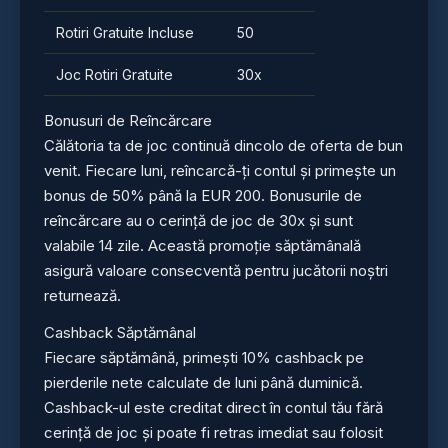
Rotiri Gratuite Incluse
50
Joc Rotiri Gratuite
30x
Bonusuri de Reîncărcare
Călătoria ta de joc continuă dincolo de oferta de bun
venit. Fiecare luni, reîncarcă-ți contul și primește un
bonus de 50% până la EUR 200. Bonusurile de
reîncărcare au o cerință de joc de 30x și sunt
valabile 14 zile. Această promoție săptămânală
asigură valoare consecventă pentru jucătorii noștri
returnează.
Cashback Săptămânal
Fiecare săptămână, primești 10% cashback pe
pierderile nete calculate de luni până duminică.
Cashback-ul este creditat direct în contul tău fără
cerință de joc și poate fi retras imediat sau folosit