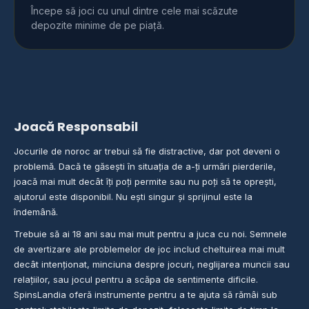
Începe să joci cu unul dintre cele mai scăzute
depozite minime de pe piață.
Joacă Responsabil
Jocurile de noroc ar trebui să fie distractive, dar pot deveni o
problemă. Dacă te găsești în situația de a-ți urmări pierderile,
joacă mai mult decât îți poți permite sau nu poți să te oprești,
ajutorul este disponibil. Nu ești singur și sprijinul este la
îndemână.
Trebuie să ai 18 ani sau mai mult pentru a juca cu noi. Semnele
de avertizare ale problemelor de joc includ cheltuirea mai mult
decât intenționat, minciuna despre jocuri, neglijarea muncii sau
relațiilor, sau jocul pentru a scăpa de sentimente dificile.
SpinsLandia oferă instrumente pentru a te ajuta să rămâi sub