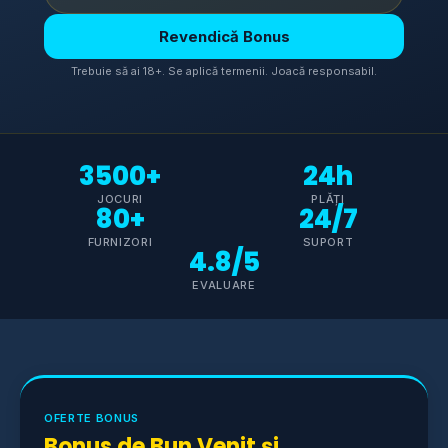
Revendică Bonus
Trebuie să ai 18+. Se aplică termenii. Joacă responsabil.
3500+
24h
JOCURI
PLĂȚI
80+
24/7
FURNIZORI
SUPORT
4.8/5
EVALUARE
OFERTE BONUS
Bonus de Bun Venit și