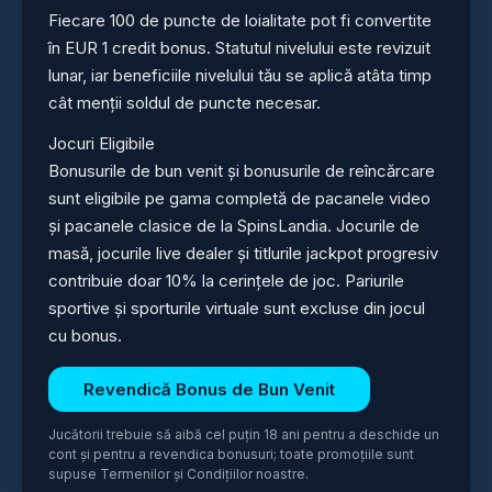
Fiecare 100 de puncte de loialitate pot fi convertite
în EUR 1 credit bonus. Statutul nivelului este revizuit
lunar, iar beneficiile nivelului tău se aplică atâta timp
cât menții soldul de puncte necesar.
Jocuri Eligibile
Bonusurile de bun venit și bonusurile de reîncărcare
sunt eligibile pe gama completă de pacanele video
și pacanele clasice de la SpinsLandia. Jocurile de
masă, jocurile live dealer și titlurile jackpot progresiv
contribuie doar 10% la cerințele de joc. Pariurile
sportive și sporturile virtuale sunt excluse din jocul
cu bonus.
Revendică Bonus de Bun Venit
Jucătorii trebuie să aibă cel puțin 18 ani pentru a deschide un
cont și pentru a revendica bonusuri; toate promoțiile sunt
supuse Termenilor și Condițiilor noastre.