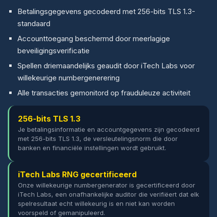
Betalingsgegevens gecodeerd met 256-bits TLS 1.3-
standaard
Accounttoegang beschermd door meerlagige
beveiligingsverificatie
Spellen driemaandelijks geaudit door iTech Labs voor
willekeurige numbergenerering
Alle transacties gemonitord op frauduleuze activiteit
256-bits TLS 1.3
Je betalingsinformatie en accountgegevens zijn gecodeerd
met 256-bits TLS 1.3, de versleutelingsnorm die door
banken en financiële instellingen wordt gebruikt.
iTech Labs RNG gecertificeerd
Onze willekeurige numbergenerator is gecertificeerd door
iTech Labs, een onafhankelijke auditor die verifiëert dat elk
spelresultaat echt willekeurig is en niet kan worden
voorspeld of gemanipuleerd.