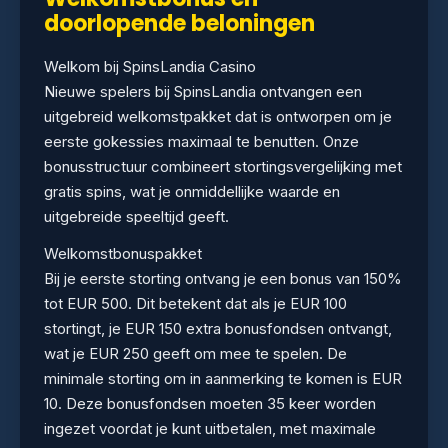
doorlopende beloningen
Welkom bij SpinsLandia Casino
Nieuwe spelers bij SpinsLandia ontvangen een
uitgebreid welkomstpakket dat is ontworpen om je
eerste gokessies maximaal te benutten. Onze
bonusstructuur combineert stortingsvergelijking met
gratis spins, wat je onmiddellijke waarde en
uitgebreide speeltijd geeft.
Welkomstbonuspakket
Bij je eerste storting ontvang je een bonus van 150%
tot EUR 500. Dit betekent dat als je EUR 100
stortingt, je EUR 150 extra bonusfondsen ontvangt,
wat je EUR 250 geeft om mee te spelen. De
minimale storting om in aanmerking te komen is EUR
10. Deze bonusfondsen moeten 35 keer worden
ingezet voordat je kunt uitbetalen, met maximale