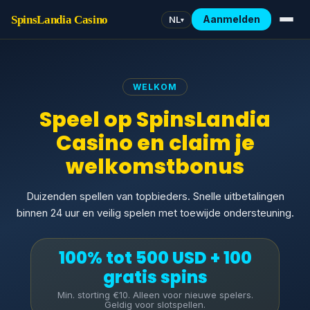
SpinsLandia Casino
Aanmelden
NL
▾
WELKOM
Speel op SpinsLandia
Casino en claim je
welkomstbonus
Duizenden spellen van topbieders. Snelle uitbetalingen
binnen 24 uur en veilig spelen met toewijde ondersteuning.
100% tot 500 USD + 100
gratis spins
Min. storting €10. Alleen voor nieuwe spelers.
Geldig voor slotspellen.