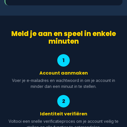
Meld je aan en speel in enkele
minuten
1
Account aanmaken
Voer je e-mailadres en wachtwoord in om je account in
minder dan een minuut in te stellen.
2
Identiteit verifiëren
Voltooi een snelle verificatieproces om je account veilig te