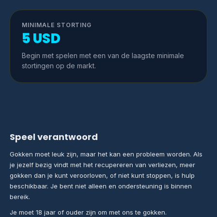
MINIMALE STORTING
5 USD
Begin met spelen met een van de laagste minimale
stortingen op de markt.
Speel verantwoord
Gokken moet leuk zijn, maar het kan een probleem worden. Als
je jezelf bezig vindt met het recupereren van verliezen, meer
gokken dan je kunt veroorloven, of niet kunt stoppen, is hulp
beschikbaar. Je bent niet alleen en ondersteuning is binnen
bereik.
Je moet 18 jaar of ouder zijn om met ons te gokken.