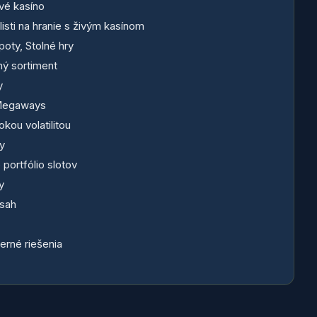
ivé kasíno
isti na hranie s živým kasínom
oty, Stolné hry
ný sortiment
y
 Megaways
kou volatilitou
y
portfólio slotov
y
bsah
erné riešenia