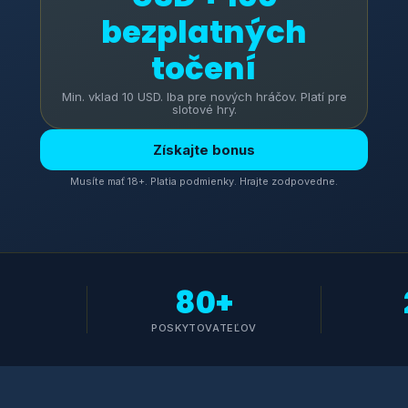
bezplatných
točení
Min. vklad 10 USD. Iba pre nových hráčov. Platí pre
slotové hry.
Získajte bonus
Musíte mať 18+. Platia podmienky. Hrajte zodpovedne.
h
80+
POSKYTOVATEĽOV