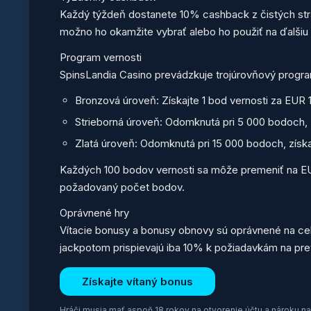
Každý týždeň dostanete 10% cashback z čistých str
možno ho okamžite vybrať alebo ho použiť na ďalšiu h
Program vernosti
SpinsLandia Casino prevádzkuje trojúrovňový program
Bronzová úroveň: Získajte 1 bod vernosti za EUR 
Strieborná úroveň: Odomknutá pri 5 000 bodoch, 
Zlatá úroveň: Odomknutá pri 15 000 bodoch, získa
Každých 100 bodov vernosti sa môže premeniť na EUR 
požadovaný počet bodov.
Oprávnené hry
Vítacie bonusy a bonusy obnovy sú oprávnené na celý 
jackpotom prispievajú iba 10% k požiadavkám na prev
Získajte vítaný bonus
Hráči musia mať aspoň 18 rokov na otvorenie účtu a nároku