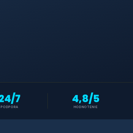
24/7
4,8/5
PODPORA
HODNOTENIE