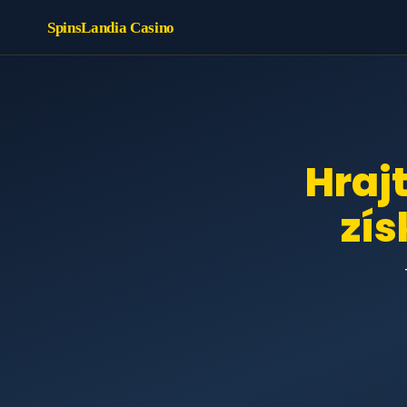
SpinsLandia Casino
Hraj
zís